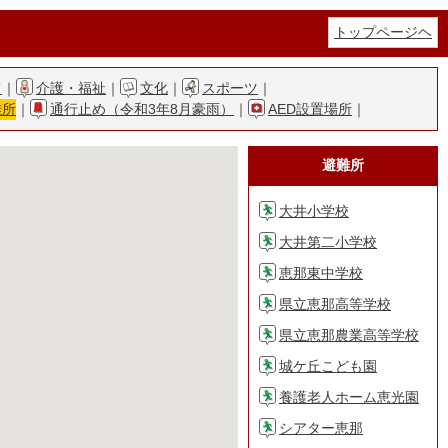
トップページヘ
て
｜
介護・福祉
｜
文化
｜
スポーツ
｜
難所
｜
通行止め（令和3年8月豪雨）
｜
AED設置場所
｜
避難所
大井小学校
大井第二小学校
恵那東中学校
県立恵那高等学校
県立恵那農業高等学校
城ケ丘こども園
養護老人ホーム恵光園
シアター恵那