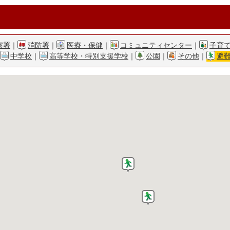
察署
｜
消防署
｜
医療・保健
｜
コミュニティセンター
｜
子育
中学校
｜
高等学校・特別支援学校
｜
公園
｜
その他
｜
避