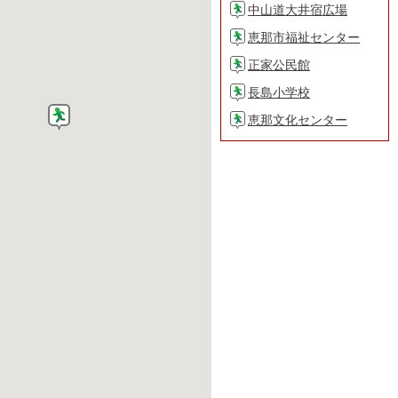
中山道大井宿広場
恵那市福祉センター
正家公民館
長島小学校
恵那文化センター
恵那西中学校
まきがね公園
まきがね西体育館
恵那北小学校
中央図書館
恵那総合庁舎駐車場
県森林組合連合会東濃
支所
東野小学校
東野コミュニティセン