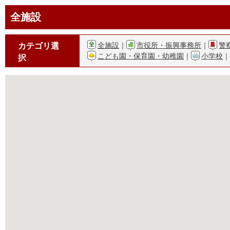
全施設
全施設
｜
市役所・振興事務所
｜
警
カテゴリ選
こども園・保育園・幼稚園
｜
小学校
｜
択