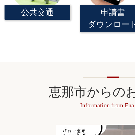
えなぶんシネマ2026
公共交通
申請書
ダウンロー
2026年06月27日
登り窯焼成「窯焚き体験ボラ
2026年06月27日
登り窯焼成「陶芸体験」参加
2026年06月24日
恵那市からの
【令和9年4月採用】一般事務
Information from Ena
卒以上）を募集
2026年06月24日