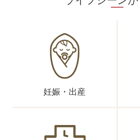
ライフシーンか
手紙を募集します
2026年07月29日
令和8年度インバウンドガイ
2026年07月28日
明知陣屋跡発掘調査現地説明
2026年07月26日
妊娠・出産
令和9年度恵那市消防職員募集
2026年07月24日
令和8年度恵那市フォト＆ムー