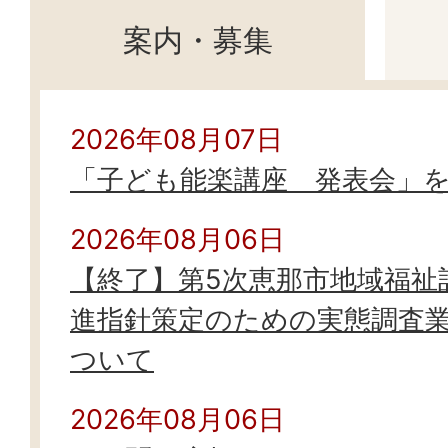
案内・募集
案
2026年08月07日
「子ども能楽講座 発表会」
内・
募
2026年08月06日
集
【終了】第5次恵那市地域福祉
進指針策定のための実態調査
ついて
2026年08月06日