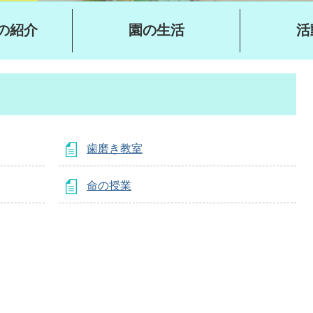
の紹介
園の生活
活
歯磨き教室
命の授業