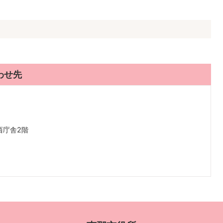
）
わせ先
西庁舎2階