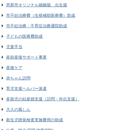
恵那市オリジナル婚姻届、出生届
市不妊治療費（生殖補助医療費）助成
市不妊治療・不育症治療通院助成
子どもの医療費助成
児童手当
産前産後サポート事業
産後ケア
赤ちゃん訪問
育児支援ヘルパー派遣
多胎児の妊産婦支援（訪問・外出支援）
大人の風しん
新生児聴覚検査実施費用の助成