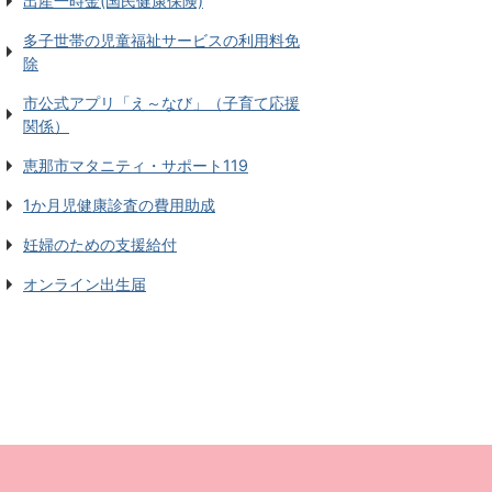
出産一時金(国民健康保険)
多子世帯の児童福祉サービスの利用料免
除
市公式アプリ「え～なび」（子育て応援
関係）
恵那市マタニティ・サポート119
1か月児健康診査の費用助成
妊婦のための支援給付
オンライン出生届