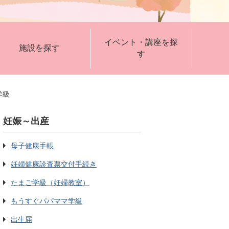
イベント・講座を探
施設を探す
す
学級
妊娠～出産
母子健康手帳
妊婦健康診査票交付手続き
たまご学級（妊婦教室）
もうすぐパパママ学級
出生届