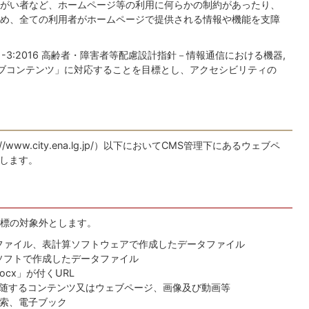
がい者など、ホームページ等の利用に何らかの制約があったり、
め、全ての利用者がホームページで提供される情報や機能を支障
41-3:2016 高齢者・障害者等配慮設計指針－情報通信における機器,
ブコンテンツ」に対応することを目標とし、アクセシビリティの
www.city.ena.lg.jp/）以下においてCMS管理下にあるウェブペ
とします。
標の対象外とします。
 Format)ファイル、表計算ソフトウェアで作成したデータファイル
文書作成ソフトで作成したデータファイル
docx」が付くURL
随するコンテンツ又はウェブページ、画像及び動画等
検索、電子ブック