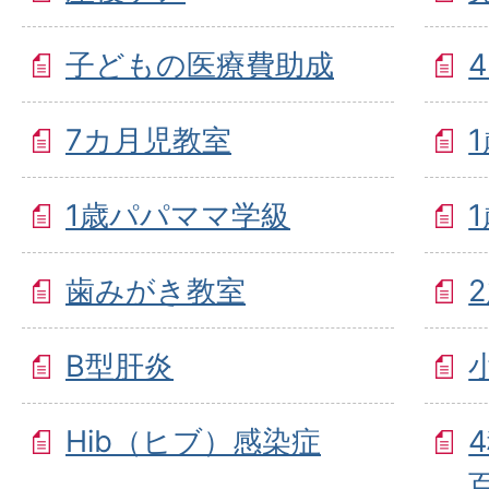
子どもの医療費助成
7カ月児教室
1歳パパママ学級
歯みがき教室
B型肝炎
Hib（ヒブ）感染症