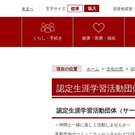
文字サイズ
背景色変更
本文へ
くらし・手続き
健康・医療・福祉
現在の位置
ホーム
文化の窓
認
認定生涯学習活動団
認定生涯学習活動団体（サー
～仲間と一緒に楽しく活動しませんか～
恵那市内のコミュニティセンターなどで活