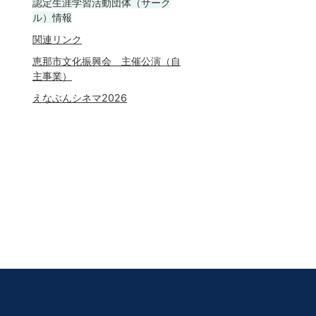
認定生涯学習活動団体（サーク
ル）情報
関連リンク
恵那市文化振興会 主催公演（自
主事業）
えなぶんシネマ2026