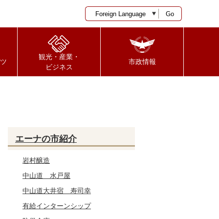
Go
観光・産業・
ツ
市政情報
ビジネス
エーナの市紹介
岩村醸造
中山道 水戸屋
中山道大井宿 寿司幸
有給インターンシップ