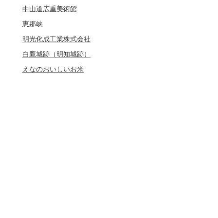
中山道広重美術館
恵那峡
明光化成工業株式会社
白鷹城跡（明知城跡）
えなのおいしいお米