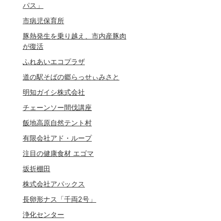
パス」
市病児保育所
豚熱発生を乗り越え、市内産豚肉
が復活
ふれあいエコプラザ
道の駅そばの郷らっせぃみさと
明知ガイシ株式会社
チェーンソー間伐講座
飯地高原自然テント村
有限会社アド・ループ
注目の健康食材 エゴマ
坂折棚田
株式会社アパックス
長卵形ナス「千両2号」
浄化センター