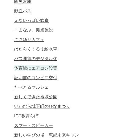
防災倉庫
献血バス
えないっぱい給食
「まなぶ」拠点施設
ささゆりカフェ
はたらくくるま給水車
バス運賃のデジタル化
体育館にエアコン設置
証明書のコンビニ交付
たべとるマルシェ
新しくできた地域公園
いわむら城下町のひなまつり
ICT教育らぼ
スマートスピーカー
新しい学びの場「恵那未来キャン