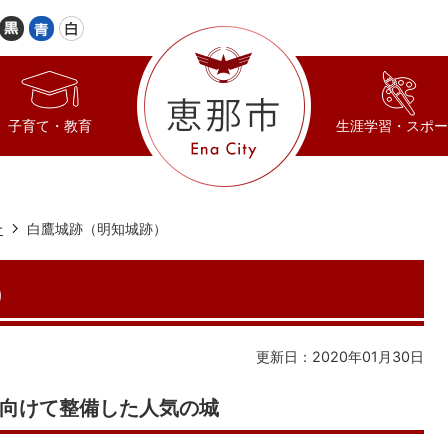
子育て・教育
生涯学習・スポー
介
白鷹城跡（明知城跡）
）
更新日：2020年01月30日
向けて整備した人気の城