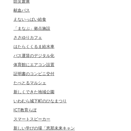
防災倉庫
献血バス
えないっぱい給食
「まなぶ」拠点施設
ささゆりカフェ
はたらくくるま給水車
バス運賃のデジタル化
体育館にエアコン設置
証明書のコンビニ交付
たべとるマルシェ
新しくできた地域公園
いわむら城下町のひなまつり
ICT教育らぼ
スマートスピーカー
新しい学びの場「恵那未来キャン