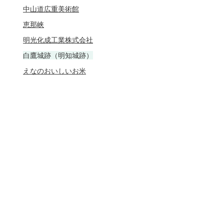
中山道広重美術館
恵那峡
明光化成工業株式会社
白鷹城跡（明知城跡）
えなのおいしいお米