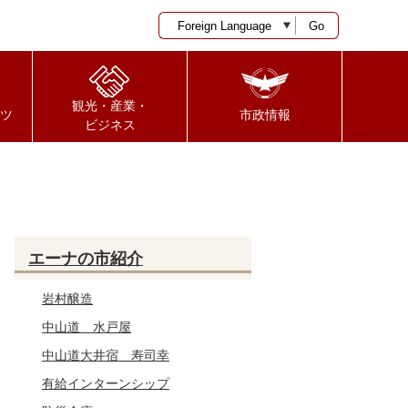
Go
観光・産業・
ツ
市政情報
ビジネス
エーナの市紹介
岩村醸造
中山道 水戸屋
中山道大井宿 寿司幸
有給インターンシップ