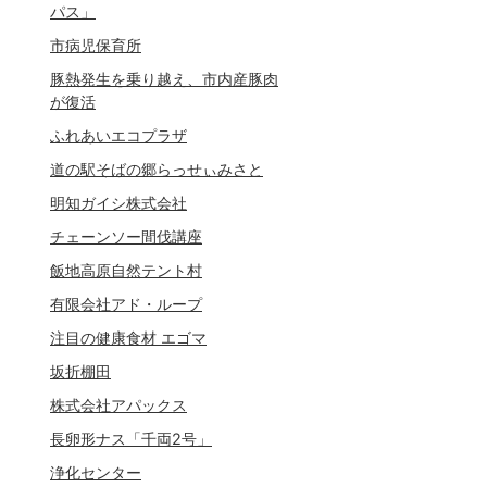
パス」
市病児保育所
豚熱発生を乗り越え、市内産豚肉
が復活
ふれあいエコプラザ
道の駅そばの郷らっせぃみさと
明知ガイシ株式会社
チェーンソー間伐講座
飯地高原自然テント村
有限会社アド・ループ
注目の健康食材 エゴマ
坂折棚田
株式会社アパックス
長卵形ナス「千両2号」
浄化センター