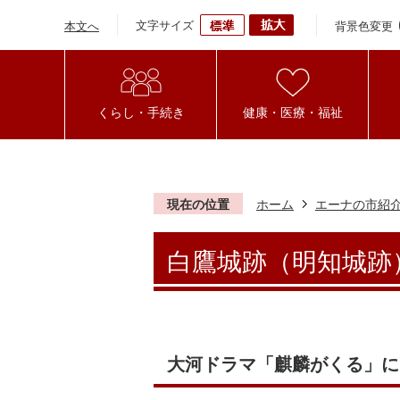
文字サイズ
背景色変更
本文へ
くらし・手続き
健康・医療・福祉
現在の位置
ホーム
エーナの市紹
白鷹城跡（明知城跡
大河ドラマ「麒麟がくる」に