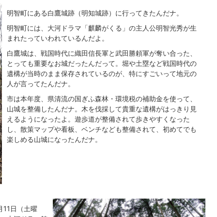
明智町にある白鷹城跡（明知城跡）に行ってきたんだナ。
明智町には、大河ドラマ「麒麟がくる」の主人公明智光秀が生
まれたっていわれているんだよ。
白鷹城は、戦国時代に織田信長軍と武田勝頼軍が奪い合った、
とっても重要なお城だったんだって。堀や土塁など戦国時代の
遺構が当時のまま保存されているのが、特にすごいって地元の
人が言ってたんだナ。
市は本年度、県清流の国ぎふ森林・環境税の補助金を使って、
山城を整備したんだナ。木を伐採して貴重な遺構がはっきり見
えるようになったよ。遊歩道が整備されて歩きやすくなった
し、散策マップや看板、ベンチなども整備されて、初めてでも
楽しめる山城になったんだナ。
11日（土曜