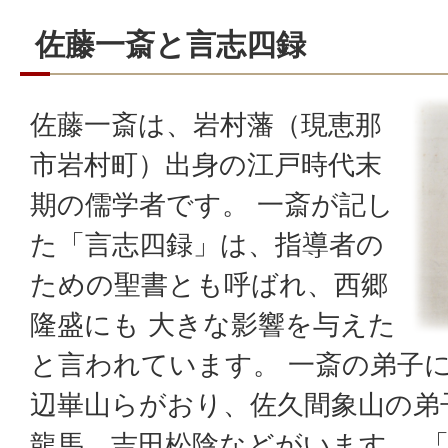
佐藤一斎と言志四録
佐藤一斎は、岩村藩（現恵那
市岩村町）出身の江戸時代末
期の儒学者です。 一斎が記し
た「言志四録」は、指導者の
ための聖書とも呼ばれ、西郷
隆盛にも 大きな影響を与えた
と言われています。 一斎の弟子
辺崋山らがおり、佐久間象山の弟
龍馬、吉田松陰などがいます。 