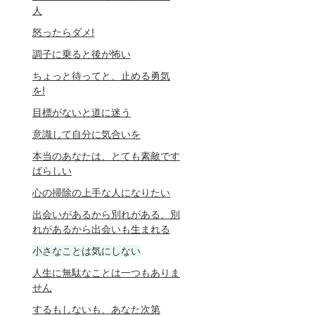
人
怒ったらダメ!
調子に乗ると後が怖い
ちょっと待ってと、止める勇気
を!
目標がないと道に迷う
意識して自分に気合いを
本当のあなたは、とても素敵です
ばらしい
心の掃除の上手な人になりたい
出会いがあるから別れがある、別
れがあるから出会いも生まれる
小さなことは気にしない
人生に無駄なことは一つもありま
せん
するもしないも、あなた次第