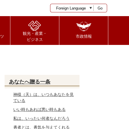
Go
観光・産業・
ツ
市政情報
ビジネス
あなたへ贈る一条
神様（天）は、いつもあなたを見
ている
いい時もあれば悪い時もある
私は、いったい何者なんだろう
勇者とは、勇気を与えてくれる