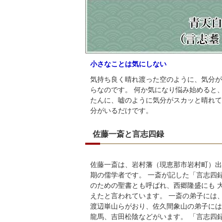
小さなことは気にしない
気持ち良く晴れ渡った空のように、気分が
らなのです。 何か気になり悩み始めると
たんに、嘘のように気分がスカッと晴れて
分がいるだけです。
佐藤一斎と言志四録
佐藤一斎は、岩村藩（現恵那市岩村町）出
期の儒学者です。 一斎が記した「言志四
のための聖書とも呼ばれ、西郷隆盛にも 
えたと言われています。 一斎の弟子には
渡辺崋山らがおり、佐久間象山の弟子には
龍馬、吉田松陰などがいます。 「言志四