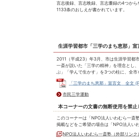
言志後録、言志晩録、言志耋録の4つから
1133条のおしえが書かれています。
生涯学習都市「三学のまち恵那」宣
2011（平成23）年3月、市は生涯学習
一斎が説いた「三学の精神」を理念とし、
ぶ」「学んで生かす」を3つの柱に、全市
「三学のまち恵那」宣言文 全文 (PDF
市民三学運動
本コーナーの文書の無断使用を禁止
このコーナーは「NPO法人いわむら一斎
掲載などをご希望の場合は「NPO法人い
NPO法人いわむら一斎塾（外部リンク