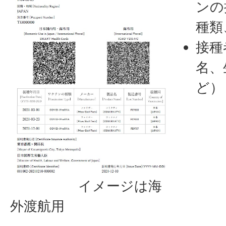
ンの
種類
接種
名、
ど）
イメージは海
外渡航用