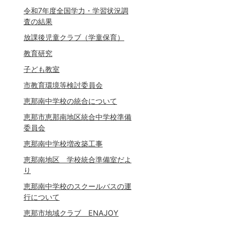
令和7年度全国学力・学習状況調
査の結果
放課後児童クラブ（学童保育）
教育研究
子ども教室
市教育環境等検討委員会
恵那南中学校の統合について
恵那市恵那南地区統合中学校準備
委員会
恵那南中学校増改築工事
恵那南地区 学校統合準備室だよ
り
恵那南中学校のスクールバスの運
行について
恵那市地域クラブ ENAJOY