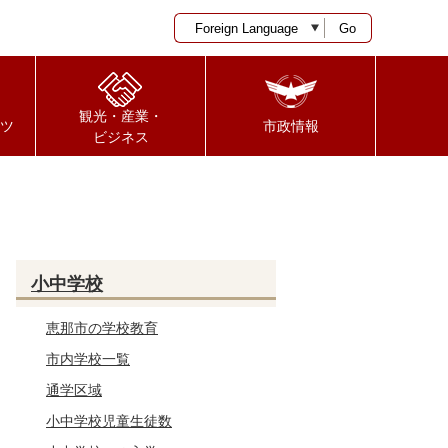
Go
観光・産業・
ツ
市政情報
ビジネス
小中学校
恵那市の学校教育
市内学校一覧
通学区域
小中学校児童生徒数