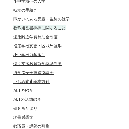
小中学校への入学
転校の手続き
障がいのある児童・生徒の就学
教科用図書採択に関すること
遠距離通学費補助金制度
指定学校変更・区域外就学
小中学校就学援助
特別支援教育就学奨励制度
通学路安全推進協議会
いじめ防止基本方針
ALTの紹介
ALTの活動紹介
研究所だより
読書感想文
教職員・講師の募集