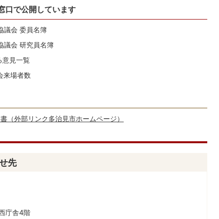
窓口で公開しています
協議会 委員名簿
協議会 研究員名簿
ける意見一覧
示会来場者数
文書（外部リンク多治見市ホームページ）
せ先
西庁舎4階