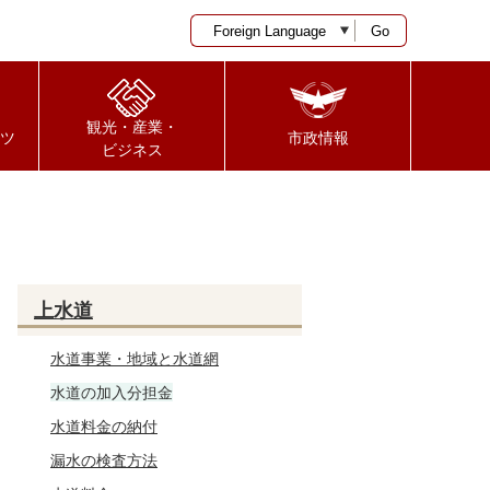
Go
観光・産業・
ツ
市政情報
ビジネス
上水道
水道事業・地域と水道網
水道の加入分担金
水道料金の納付
漏水の検査方法