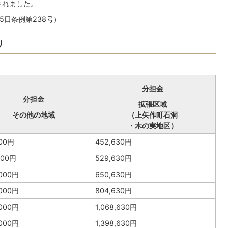
されました。
5日条例第238号）
り
分担金
分担金
拡張区域
その他の地域
（上矢作町石洞
・木の実地区）
000円
452,630円
000円
529,630円
,000円
650,630円
,000円
804,630円
,000円
1,068,630円
,000円
1,398,630円