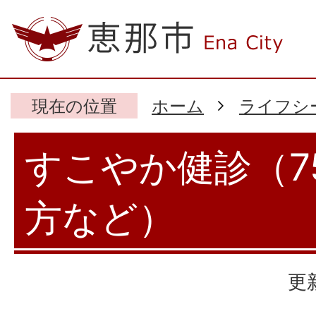
現在の位置
ホーム
ライフシ
すこやか健診（7
方など）
更