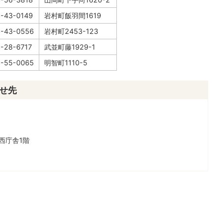
-43-0149
岩村町飯羽間1619
3-43-0556
岩村町2453-123
-28-6717
武並町藤1929-1
3-55-0065
明智町1110-5
せ先
西庁舎1階