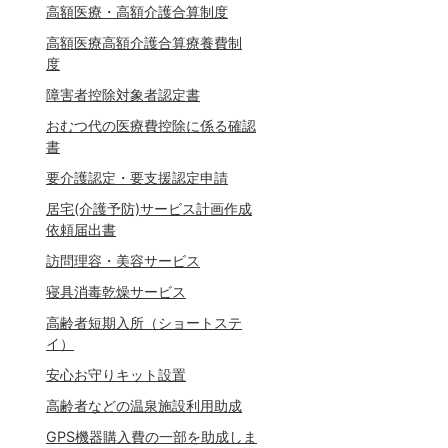
高額医療・高額介護合算制度
高額医療高額介護合算療養費制
度
障害者控除対象者認定書
おむつ代の医療費控除に係る確認
書
要介護認定・要支援認定申請
居宅(介護予防)サービス計画作成
依頼届出書
訪問理容・美容サービス
寝具消毒乾燥サービス
高齢者短期入所（ショートステ
イ）
安心お守りキット設置
高齢者などの温泉施設利用助成
GPS機器購入費の一部を助成しま