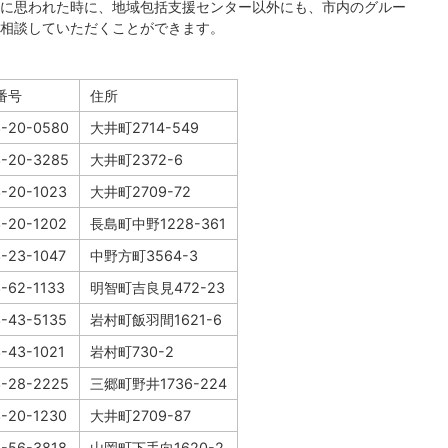
に思われた時に、地域包括支援センター以外にも、市内のグルー
相談していただくことができます。
番号
住所
3-20-0580
大井町2714-549
3-20-3285
大井町2372-6
-20-1023
大井町2709-72
-20-1202
長島町中野1228-361
-23-1047
中野方町3564-3
-62-1133
明智町吉良見472-23
-43-5135
岩村町飯羽間1621-6
-43-1021
岩村町730-2
3-28-2225
三郷町野井1736-224
-20-1230
大井町2709-87
-56-3818
山岡町下手向1620-2