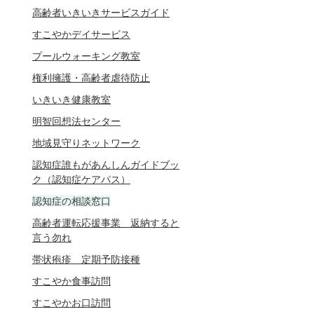
高齢者いきいきサービスガイド
すこやかデイサービス
プールウォーキング教室
権利擁護・高齢者虐待防止
いきいき健康教室
明智回想法センター
地域見守りネットワーク
認知症誰もがあんしんガイドブッ
ク（認知症ケアパス）
認知症の相談窓口
高齢者運転応援事業 返納すると
言う勿れ
帯状疱疹 定期予防接種
すこやか食事訪問
すこやかお口訪問