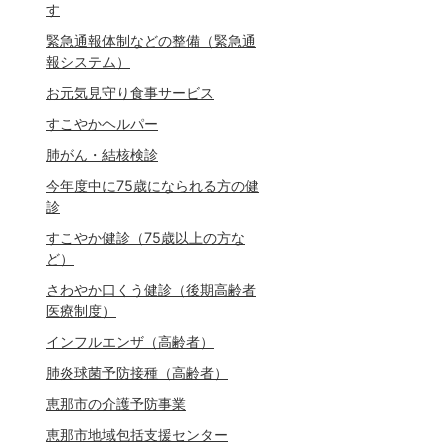
す
緊急通報体制などの整備（緊急通
報システム）
お元気見守り食事サービス
すこやかヘルパー
肺がん・結核検診
今年度中に75歳になられる方の健
診
すこやか健診（75歳以上の方な
ど）
さわやか口くう健診（後期高齢者
医療制度）
インフルエンザ（高齢者）
肺炎球菌予防接種（高齢者）
恵那市の介護予防事業
恵那市地域包括支援センター