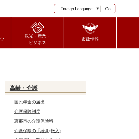
Go
観光・産業・
ツ
市政情報
ビジネス
高齢・介護
国民年金の届出
介護保険制度
恵那市の介護保険料
介護保険の手続き(転入)