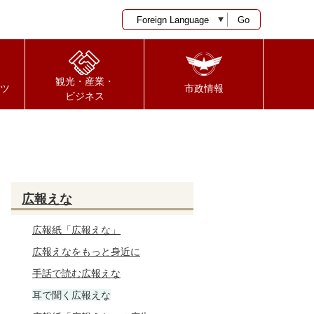
Go
観光・産業・
ツ
市政情報
ビジネス
広報えな
広報紙「広報えな」
広報えなをもっと身近に
手話で読む広報えな
耳で聞く広報えな