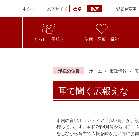
文字サイズ
背景色変更
本文へ
くらし・手続き
健康・医療・福祉
現在の位置
ホーム
市政情報
広
耳で聞く広報えな
市内の音訳ボランティア「赤い鳥」が、視
行っています。令和7年4月号から同データ
をしながら音声で広報を聞きたい方にお勧