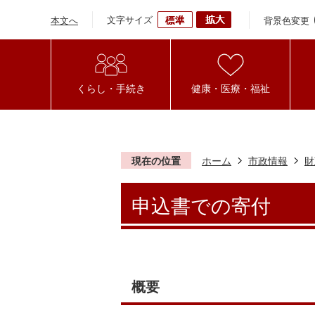
文字サイズ
背景色変更
本文へ
くらし・手続き
健康・医療・福祉
現在の位置
ホーム
市政情報
財
申込書での寄付
概要