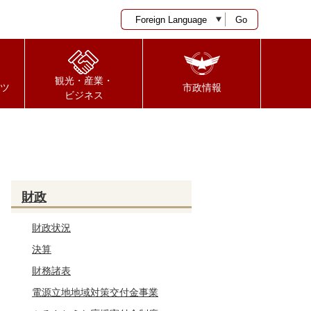
Go
観光・産業・
ツ
市政情報
ビジネス
財政
財政状況
決算
財務諸表
電源立地地域対策交付金事業