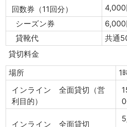
4,00
回数券（11回分）
シーズン券
6,00
貸靴代
共通5
貸切料金
場所
1
インライン 全面貸切（営
1
利目的）
5
インライン 全面貸切