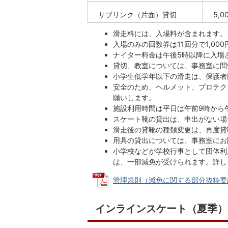
サブリンク（片面）貸切
5,0
滑走料には、入場料が含まれます。
入場のみの回数券は11回分で1,00
ナイター料金は午後5時以降に入場
貸切、教室については、事務室に問
小学生低学年以下の滑走は、保護者
安全のため、ヘルメット、プロテク
願いします。
施設利用時間は平日は午前9時から午
スケート靴の貸出は、申出がない場
滑走後の貸靴の種類変更は、再度貸
用具の貸出については、事務室にお
小学校などが学校行事として団体利
は、一部減免が受けられます。詳し
管理規則（減免に関する部分抜粋要約） (
インラインスケート（夏季）