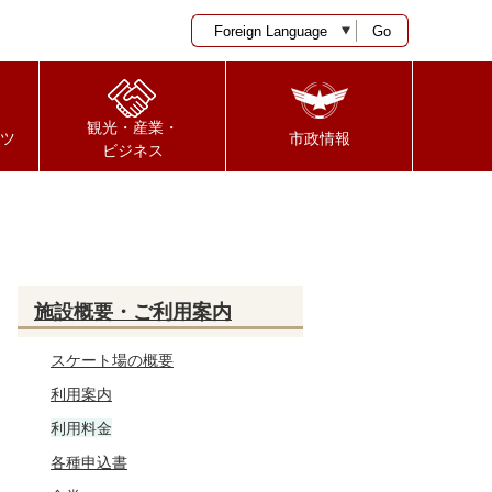
Go
観光・産業・
ツ
市政情報
ビジネス
施設概要・ご利用案内
スケート場の概要
利用案内
利用料金
各種申込書