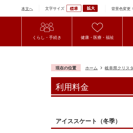
文字サイズ
背景色変更
本文へ
くらし・手続き
健康・医療・福祉
現在の位置
ホーム
岐阜県クリス
利用料金
アイススケート（冬季）