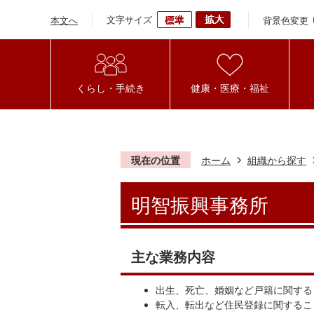
文字サイズ
背景色変更
本文へ
くらし・手続き
健康・医療・福祉
現在の位置
ホーム
組織から探す
明智振興事務所
主な業務内容
出生、死亡、婚姻など戸籍に関する
転入、転出など住民登録に関するこ