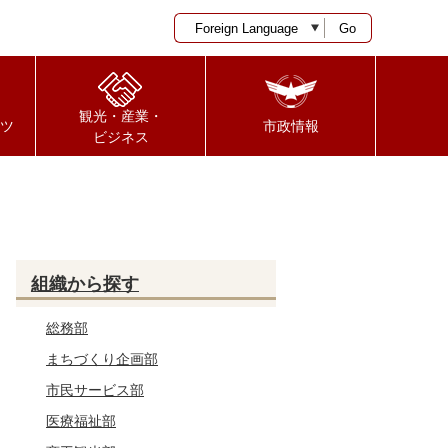
Go
観光・産業・
ツ
市政情報
ビジネス
組織から探す
総務部
まちづくり企画部
市民サービス部
医療福祉部