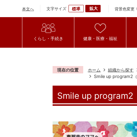
文字サイズ
背景色変更
本文へ
くらし・手続き
健康・医療・福祉
現在の位置
ホーム
組織から探す
Smile up prog
Smile up pro