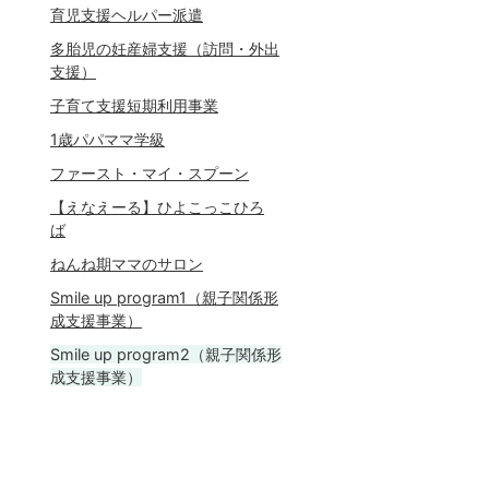
育児支援ヘルパー派遣
多胎児の妊産婦支援（訪問・外出
支援）
子育て支援短期利用事業
1歳パパママ学級
ファースト・マイ・スプーン
【えなえーる】ひよこっこひろ
ば
ねんね期ママのサロン
Smile up program1（親子関係形
成支援事業）
Smile up program2（親子関係形
成支援事業）