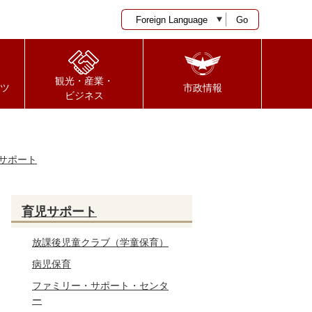
Go
観光・産業・
ツ
市政情報
ビジネス
サポート
育児サポート
放課後児童クラブ（学童保育）
病児保育
ファミリー・サポート・センタ
ー