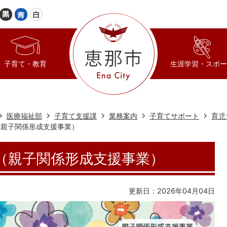
子育て・教育
生涯学習・スポー
医療福祉部
子育て支援課
業務案内
子育てサポート
育児
ram2（親子関係形成支援事業）
gram2（親子関係形成支援事業）
更新日：2026年04月04日