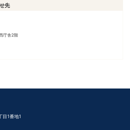
せ先
西庁舎2階
目1番地1