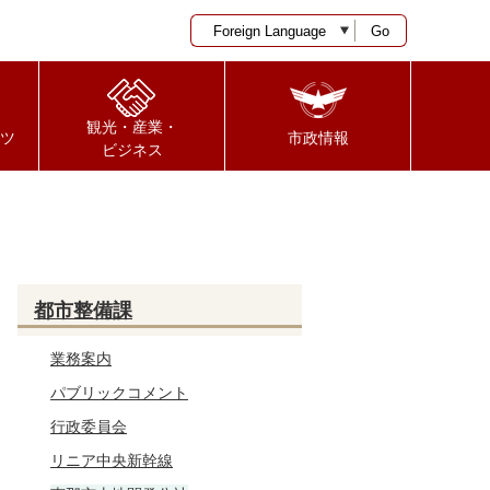
Go
観光・産業・
ツ
市政情報
ビジネス
都市整備課
業務案内
パブリックコメント
行政委員会
リニア中央新幹線