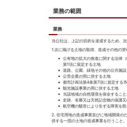
業務の範囲
業務
当公社は、上記の目的を達成するため、次
1.次に掲げる土地の取得、造成その他の
公有地の拡大の推進に関する法律（昭
第1項に規定する土地
道路、公園、緑地その他の公共施設
公営企業の用に供する土地
都市計画法第4条第7項に規定する
観光施設事業の用に供する土地
当該地域の自然環境を保全すること
史跡、名勝又は天然記念物の保護又
航空機の騒音により生ずる障害を防
2. 住宅用地の造成事業並びに地域開発
供する一団の土地の造成事業を行うこと。