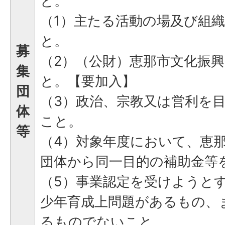
と。
（1）主たる活動の場及び組
と。
募
（2）（公財）恵那市文化振
集
と。【要加入】
団
（3）政治、宗教又は営利を
体
こと。
等
（4）対象年度において、恵
団体から同一目的の補助金等
（5）事業認定を受けようと
少年育成上問題があるもの、
るものでないこと