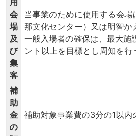
用
会
当事業のために使用する会場
場
那文化センター）又は明智か
及
一般入場者の確保は、最大施
び
ント以上を目標とし周知を行
集
客
補
助
金
補助対象事業費の3分の1以内
の