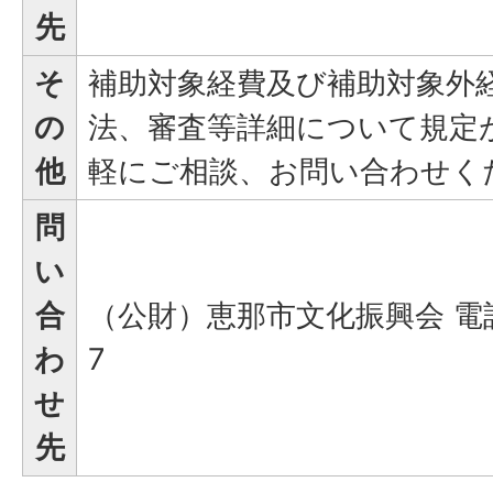
先
そ
補助対象経費及び補助対象外
の
法、審査等詳細について規定
他
軽にご相談、お問い合わせく
問
い
合
（公財）恵那市文化振興会 電話番
わ
7
せ
先