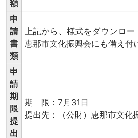
額
申
請
上記から、様式をダウンロー
書
恵那市文化振興会にも備え付
類
申
請
期
期 限：7月31日
限
提出先：（公財）恵那市文化
提
出