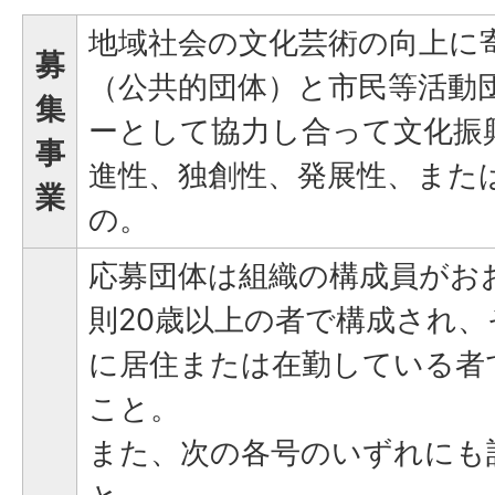
地域社会の文化芸術の向上に
募
（公共的団体）と市民等活動
集
ーとして協力し合って文化振
事
進性、独創性、発展性、また
業
の。
応募団体は組織の構成員がお
則20歳以上の者で構成され
に居住または在勤している者
こと。
また、次の各号のいずれにも