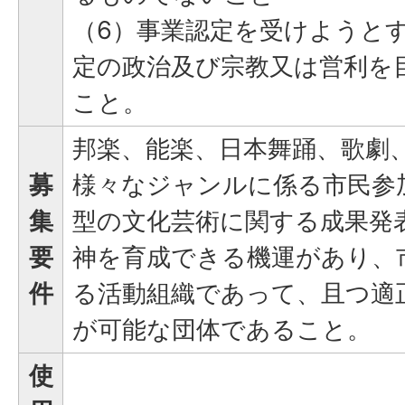
（6）事業認定を受けようと
定の政治及び宗教又は営利を
こと。
邦楽、能楽、日本舞踊、歌劇
募
様々なジャンルに係る市民参
集
型の文化芸術に関する成果発
要
神を育成できる機運があり、
件
る活動組織であって、且つ適
が可能な団体であること。
使