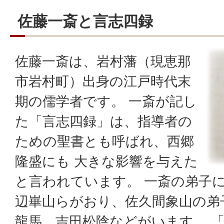
佐藤一斎と言志四録
佐藤一斎は、岩村藩（現恵那
市岩村町）出身の江戸時代末
期の儒学者です。 一斎が記し
た「言志四録」は、指導者の
ための聖書とも呼ばれ、西郷
隆盛にも 大きな影響を与えた
と言われています。 一斎の弟子
辺崋山らがおり、佐久間象山の弟
龍馬、吉田松陰などがいます。 