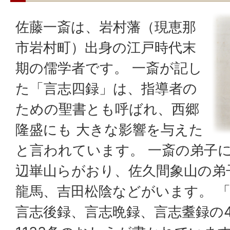
佐藤一斎は、岩村藩（現恵那
市岩村町）出身の江戸時代末
期の儒学者です。 一斎が記し
た「言志四録」は、指導者の
ための聖書とも呼ばれ、西郷
隆盛にも 大きな影響を与えた
と言われています。 一斎の弟子
辺崋山らがおり、佐久間象山の弟
龍馬、吉田松陰などがいます。 
言志後録、言志晩録、言志耋録の