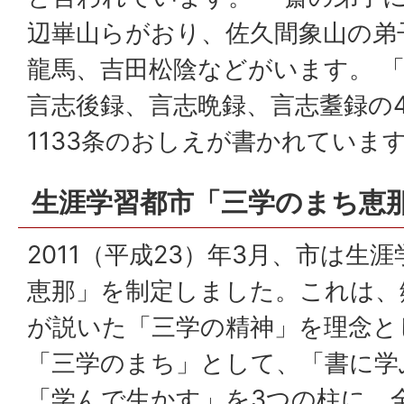
辺崋山らがおり、佐久間象山の弟
龍馬、吉田松陰などがいます。 
言志後録、言志晩録、言志耋録の
1133条のおしえが書かれていま
生涯学習都市「三学のまち恵
2011（平成23）年3月、市は生
恵那」を制定しました。これは、
が説いた「三学の精神」を理念と
「三学のまち」として、「書に学
「学んで生かす」を3つの柱に、