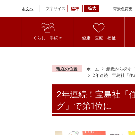
文字サイズ
背景色変更
本文へ
くらし・手続き
健康・医療・福祉
現在の位置
ホーム
組織から探す
2年連続！宝島社「住
2年連続！宝島社「
グ」で第1位に