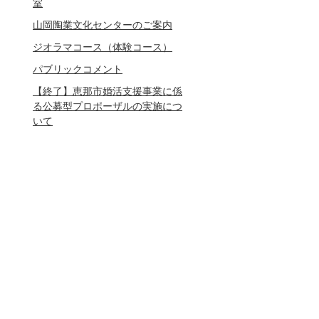
室
山岡陶業文化センターのご案内
ジオラマコース（体験コース）
パブリックコメント
【終了】恵那市婚活支援事業に係
る公募型プロポーザルの実施につ
いて