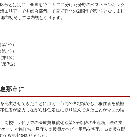
区分とは別に、全国を12エリアに分けた分野のベストランキング
海エリア」でも総合部門、子育て部門の2部門で第1位となりまし
恵那市初そして県内初となります。
（第1位）
（第1位）
（第1位）
（第3位）
恵那市に
を充実させてきたことに加え、市内の各地域でも、移住者を積極
移住者が協力しながら移住定住に取り組んできたことが今回の結
、高校生世代までの医療費無償化や第3子以降の出産祝い金の支
ッケージと銘打ち、見守り支援員がベビー用品を宅配する支援を開
更なる充実を図りました。