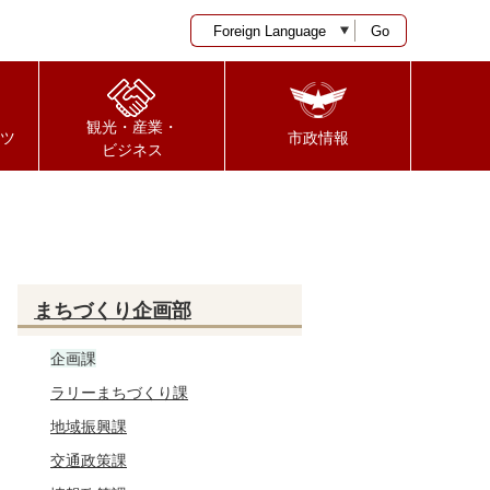
Go
観光・産業・
ツ
市政情報
ビジネス
まちづくり企画部
企画課
ラリーまちづくり課
地域振興課
交通政策課