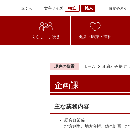
文字サイズ
背景色変更
本文へ
くらし・手続き
健康・医療・福祉
現在の位置
ホーム
組織から探す
企画課
主な業務内容
総合政策係
地方創生、地方分権、総合計画、地