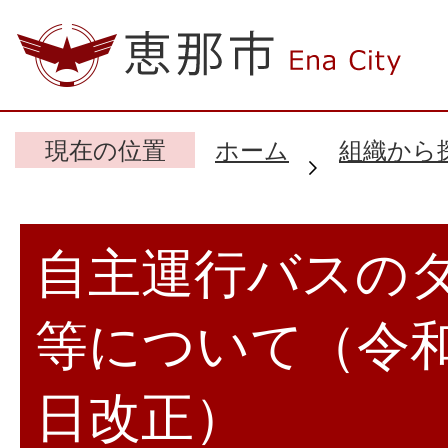
現在の位置
ホーム
組織から
自主運行バスの
等について（令和
日改正）