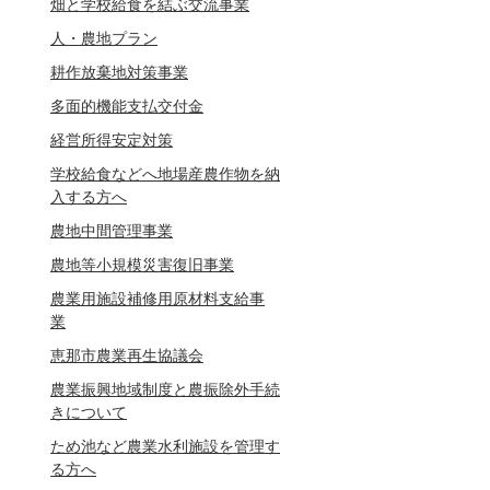
畑と学校給食を結ぶ交流事業
人・農地プラン
耕作放棄地対策事業
多面的機能支払交付金
経営所得安定対策
学校給食などへ地場産農作物を納
入する方へ
農地中間管理事業
農地等小規模災害復旧事業
農業用施設補修用原材料支給事
業
恵那市農業再生協議会
農業振興地域制度と農振除外手続
きについて
ため池など農業水利施設を管理す
る方へ