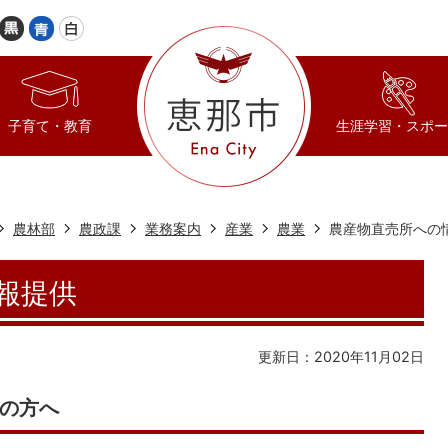
子育て・教育
生涯学習・スポー
農林部
農政課
業務案内
産業
農業
農産物直売所への
報提供
更新日：2020年11月02日
の方へ