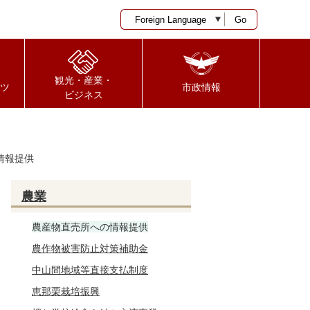
Go
観光・産業・
ツ
市政情報
ビジネス
情報提供
農業
農産物直売所への情報提供
農作物被害防止対策補助金
中山間地域等直接支払制度
恵那栗栽培振興