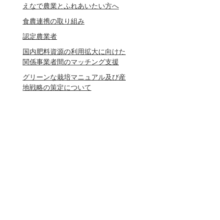
えなで農業とふれあいたい方へ
食農連携の取り組み
認定農業者
国内肥料資源の利用拡大に向けた
関係事業者間のマッチング支援
グリーンな栽培マニュアル及び産
地戦略の策定について