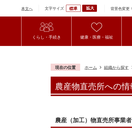
文字サイズ
背景色変更
本文へ
くらし・手続き
健康・医療・福祉
現在の位置
ホーム
組織から探す
農産物直売所への情
農産（加工）物直売所事業者