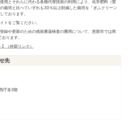
使用とそれらに代わる各種代替技術の利用により、化学肥料（窒
の栽培と比べていずれも30％以上削減した栽培を「ぎふクリーン
しております。
イトをご覧ください。
登録や更新のための残留農薬検査の費用について、恵那市では県
ております。
ト】（外部リンク）
せ先
西庁舎3階