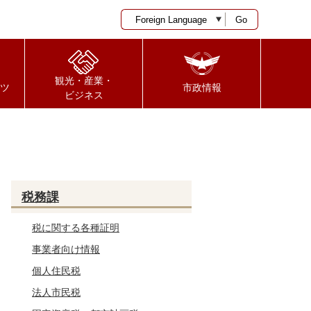
Go
観光・産業・
ツ
市政情報
ビジネス
税務課
税に関する各種証明
事業者向け情報
個人住民税
法人市民税