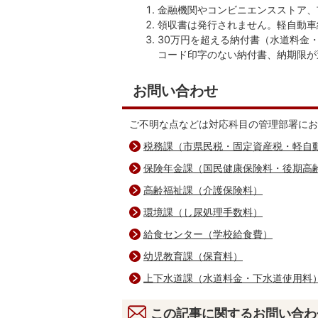
金融機関やコンビニエンスストア、
領収書は発行されません。軽自動車
30万円を超える納付書（水道料金
コード印字のない納付書、納期限が
お問い合わせ
ご不明な点などは対応科目の管理部署にお
税務課（市県民税・固定資産税・軽自
保険年金課（国民健康保険料・後期高
高齢福祉課（介護保険料）
環境課（し尿処理手数料）
給食センター（学校給食費）
幼児教育課（保育料）
上下水道課（水道料金・下水道使用料
この記事に関するお問い合わ