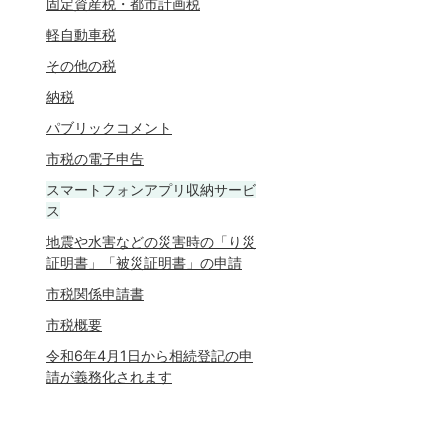
固定資産税・都市計画税
軽自動車税
その他の税
納税
パブリックコメント
市税の電子申告
スマートフォンアプリ収納サービ
ス
地震や水害などの災害時の「り災
証明書」「被災証明書」の申請
市税関係申請書
市税概要
令和6年4月1日から相続登記の申
請が義務化されます