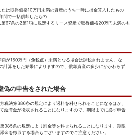
または取得価格10万円未満の資産のうち一時に損金算入したもの
3年間で一括償却したもの
法第67条の2第1項に規定するリース資産で取得価格20万円未満のも
準額が150万円（免税点）未満となる場合は課税されません。な
額の計算をした結果によりますので、償却資産の多少にかかわらず
虚偽の申告をされた場合
方税法第386条の規定により過料を科せられることになるほか、
えて延滞金が徴収されることになりますので、期限までに必ず申告
第385条の規定により罰金等を科せられることになります。期限
滞金を徴収する場合もございますのでご注意ください。