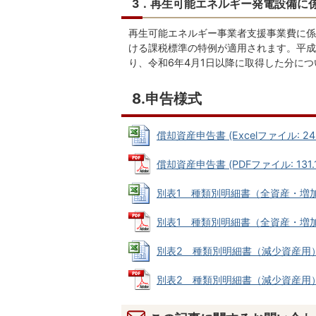
3．再生可能エネルギー発電設備に
再生可能エネルギー事業者支援事業費に係
ける課税標準の特例が適用されます。平成3
り、令和6年4月1日以降に取得した分に
8.申告様式
償却資産申告書 (Excelファイル: 24.
償却資産申告書 (PDFファイル: 131.1
別表1 種類別明細書（全資産・増加資産用
別表1 種類別明細書（全資産・増加資産用
別表2 種類別明細書（減少資産用） (Ex
別表2 種類別明細書（減少資産用） (P