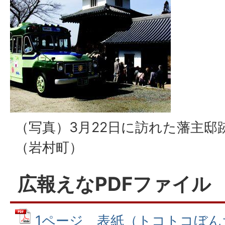
（写真）3月22日に訪れた藩主邸
（岩村町）
広報えなPDFファイル
1ページ 表紙（トコトコぼんち