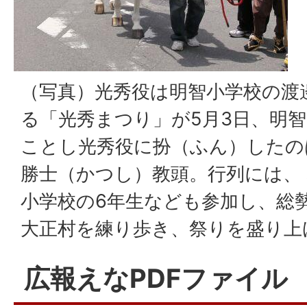
（写真）光秀役は明智小学校の渡
る「光秀まつり」が5月3日、明
ことし光秀役に扮（ふん）したの
勝士（かつし）教頭。行列には、
小学校の6年生なども参加し、総勢
大正村を練り歩き、祭りを盛り上
広報えなPDFファイル