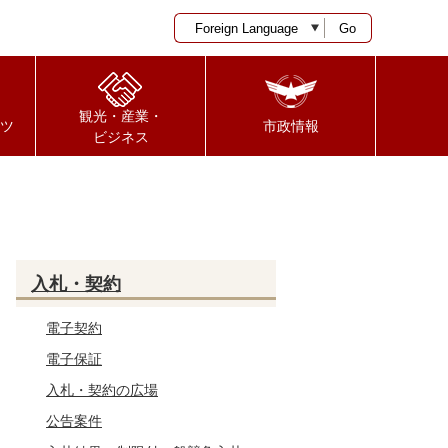
Go
観光・産業・
ツ
市政情報
ビジネス
入札・契約
電子契約
電子保証
入札・契約の広場
公告案件