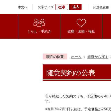
文字サイズ
背景色変更
本文へ
くらし・手続き
健康・医療・福祉
現在の位置
ホーム
組織から探す
随意契約の公表
市が締結した契約のうち、予定価格が40
す。
※令和7年7月1日以前は、予定価格が25