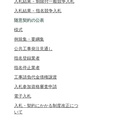
入札結果 - 制限付一般競争入札
入札結果 - 指名競争入札
随意契約の公表
様式
例規集・要綱集
公共工事発注見通し
指名登録業者
指名停止業者
工事請負代金債権譲渡
入札参加資格審査申請
電子入札
入札・契約にかかる制度改正につ
いて