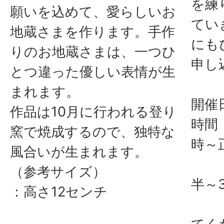
を練
願いを込めて、愛らしいお
てい
地蔵さまを作ります。手作
にも
りのお地蔵さまは、一つひ
申し
とつ違った優しい表情が生
まれます。
開催
作品は10月に行われる登り
時間
窯で焼成するので、独特な
時～
風合いが生まれます。
（
（参考サイズ）
半～
：高さ12センチ
ど