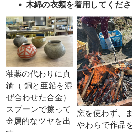
木綿の衣類を着用してくださ
釉薬の代わりに真
鍮（ 銅と亜鉛を混
ぜ合わせた合金）
スプーンで擦って
窯を使わず、
金属的なツヤを出
やわらで作品