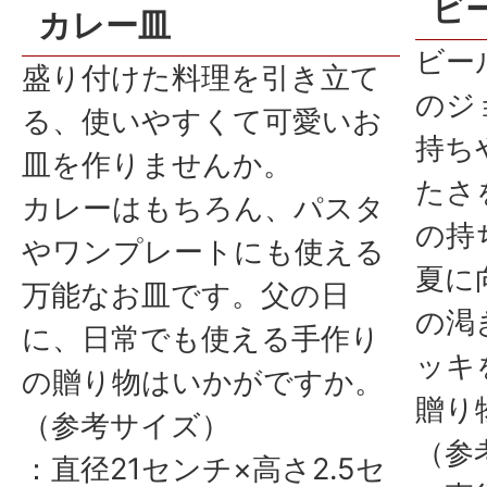
ビ
カレー皿
ビー
盛り付けた料理を引き立て
のジ
る、使いやすくて可愛いお
持ち
皿を作りませんか。
たさ
カレーはもちろん、パスタ
の持
やワンプレートにも使える
夏に
万能なお皿です。父の日
の渇
に、日常でも使える手作り
ッキ
の贈り物はいかがですか。
贈り
（参考サイズ）
（参
：直径21センチ×高さ2.5セ