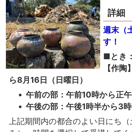
詳細
週末（
す！
■とき
【作陶
ら8月16日（日曜日）
午前の部：午前10時から正
午後の部：午後1時半から3
上記期間内の都合のよい日にち（