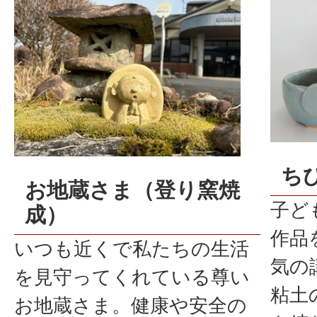
ち
お地蔵さま（登り窯焼
子ど
成）
作品
いつも近くで私たちの生活
気の
を見守ってくれている尊い
粘土
お地蔵さま。健康や安全の