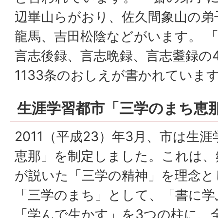
辺崋山らがおり、佐久間象山の弟
龍馬、吉田松陰などがいます。 
言志後録、言志晩録、言志耋録の
1133条のおしえが書かれていま
生涯学習都市「三学のまち恵
2011（平成23）年3月、市は生
恵那」を制定しました。これは、
が説いた「三学の精神」を理念と
「三学のまち」として、「書に学
「学んで生かす」を3つの柱に、