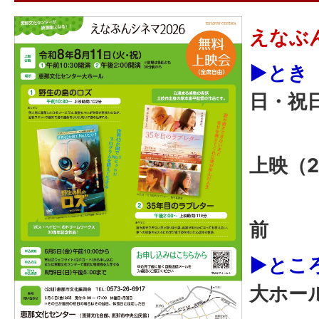
えなぶん
▶とき
日・祝日
上映
上映（2
開場
前
▶とこ
大ホー