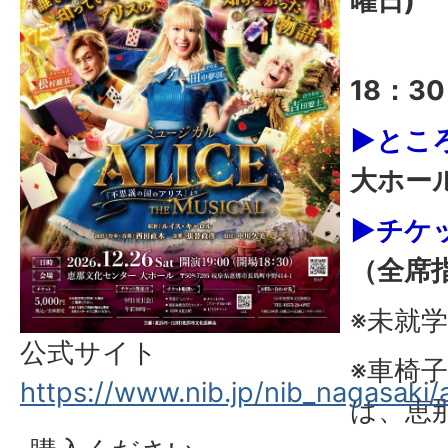
曜日)
開演
18：30
▶とこ
大ホー
▶チケ
（全席
※未就
公式サイト
※車椅
https://www.nib.jp/nib_nagasaki/a
は、恵