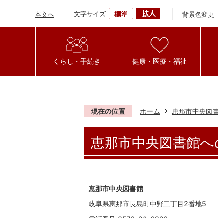
文字サイズ
背景色変更
本文へ
くらし・手続き
健康・医療・福祉
現在の位置
ホーム
恵那市中央図
恵那市中央図書館へ
恵那市中央図書館
岐阜県恵那市長島町中野二丁目2番地5