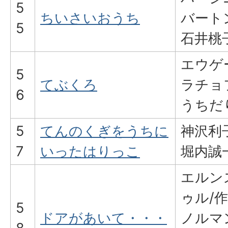
5
ちいさいおうち
バート
5
石井桃
エウゲ
5
てぶくろ
ラチョ
6
うちだ
5
てんのくぎをうちに
神沢利
7
いったはりっこ
堀内誠
エルン
ゥル/作
5
ドアがあいて・・・
ノルマ