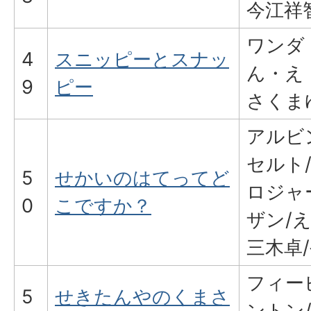
今江祥
ワンダ
4
スニッピーとスナッ
ん・え
9
ピー
さくま
アルビ
セルト
5
せかいのはてってど
ロジャ
0
こですか？
ザン/
三木卓
フィー
5
せきたんやのくまさ
ントン