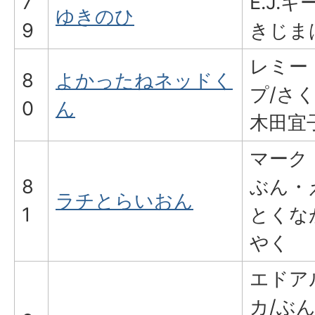
7
E.J.
ゆきのひ
9
きじま
レミー
8
よかったねネッドく
プ/さ
0
ん
木田宜
マーク
8
ぶん・
ラチとらいおん
1
とくな
やく
エドア
カ/ぶ