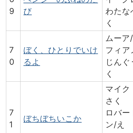
9
び
わたな
く
ムーア
7
ぼく、ひとりでいけ
フィア
0
るよ
じんぐ
く
マイク
さく
7
ロバー
ぼちぼちいこか
1
ン/え