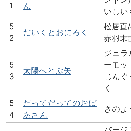
1
ん
いしい
5
松居直
だいくとおにろく
2
赤羽末
ジェラ
5
ーモッ
太陽へとぶ矢
3
じんぐ
く
5
だってだってのおば
さのよ
4
あさん
バージ