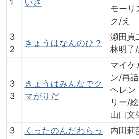
1
いさ
モーリ
ク/え
3
瀬田貞
きょうはなんのひ？
2
林明子
マイケ
ン/再話
3
きょうはみんなでク
ヘレン
3
マがりだ
リー/絵
山口文
3
くったのんだわらっ
内田莉