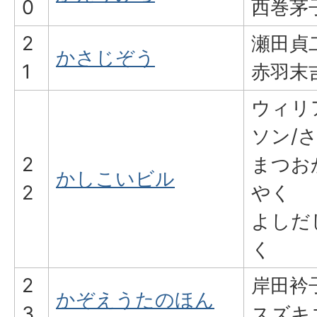
0
西巻茅
2
瀬田貞
かさじぞう
1
赤羽末
ウィリ
ソン/
2
まつお
かしこいビル
2
やく
よしだ
く
2
岸田衿
かぞえうたのほん
3
スズキ