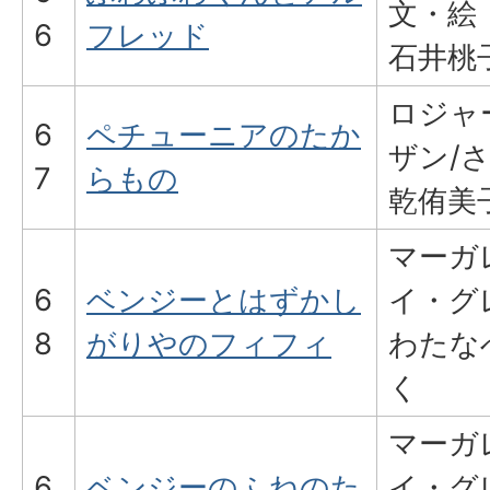
文・絵
6
フレッド
石井桃
ロジャ
6
ペチューニアのたか
ザン/
7
らもの
乾侑美
マーガ
6
ベンジーとはずかし
イ・グ
8
がりやのフィフィ
わたな
く
マーガ
6
ベンジーのふねのた
イ・グ