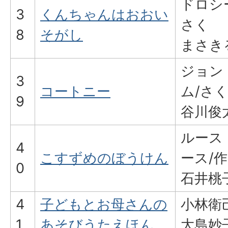
ドロシ
3
くんちゃんはおおい
さく
8
そがし
まさき
ジョン
3
コートニー
ム/さ
9
谷川俊
ルース
4
こすずめのぼうけん
ース/作
0
石井桃
4
子どもとお母さんの
小林衛
1
あそびうたえほん
大島妙