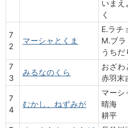
いまえ
く
E.ラチ
7
マーシャとくま
M.ブ
2
うちだ
7
おざわ
みるなのくら
3
赤羽末
マーシ
7
むかし、ねずみが
晴海
4
耕平