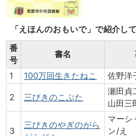
「えほんのおもいで」で紹介し
番
書名
号
1
100万回生きたねこ
佐野洋
瀬田貞
2
三びきのこぶた
山田三
マーシ
三びきのやぎのがら
3
ン/え