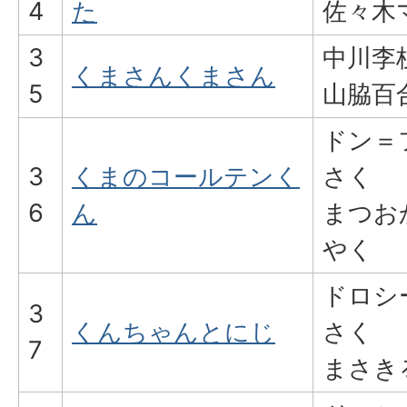
4
た
佐々木
3
中川李
くまさんくまさん
5
山脇百
ドン＝
3
くまのコールテンく
さく
6
ん
まつお
やく
ドロシ
3
くんちゃんとにじ
さく
7
まさき