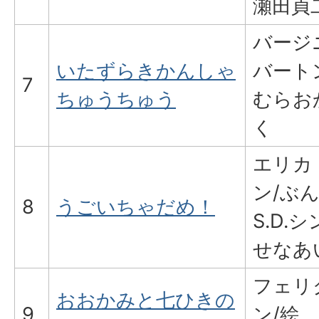
瀬田貞
バージ
いたずらきかんしゃ
バート
7
ちゅうちゅう
むらお
く
エリカ
ン/ぶ
8
うごいちゃだめ！
S.D.
せなあ
フェリ
おおかみと七ひきの
9
ン/絵