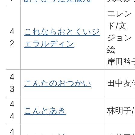
エレン
ド/文
4
これならおとくいジ
ジョン
2
ェラルディン
絵
岸田衿
4
こんたのおつかい
田中友
3
4
こんとあき
林明子
4
4