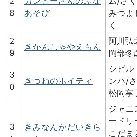
2
カンピーさんのふな
ム/さ
8
あそび
みつよ
く
2
阿川弘
きかんしゃやえもん
9
岡部冬
シビル
3
きつねのホイティ
ンハ/
0
松岡享
ジャニ
ードリ
3
きみなんかだいきら
こだま