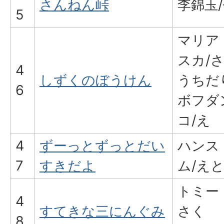
さんねん峠
李錦玉
5
マリア
スカ/
4
しずくのぼうけん
うちだ
6
ボフダ
コ/え
4
ずーっとずっとだい
ハンス
7
すきだよ
ム/え
トミー
4
すてきな三にんぐみ
さく
8