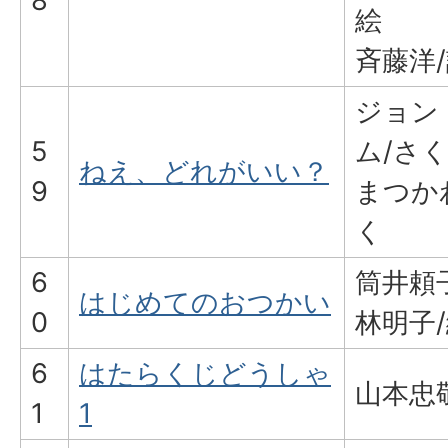
8
絵
斉藤洋
ジョン
5
ム/さ
ねえ、どれがいい？
9
まつか
く
6
筒井頼
はじめてのおつかい
0
林明子
6
はたらくじどうしゃ
山本忠
1
1