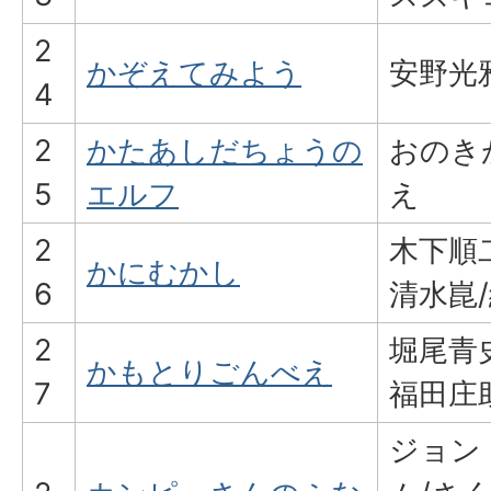
2
かぞえてみよう
安野光雅
4
2
かたあしだちょうの
おのき
5
エルフ
え
2
木下順
かにむかし
6
清水崑
2
堀尾青
かもとりごんべえ
7
福田庄
ジョン