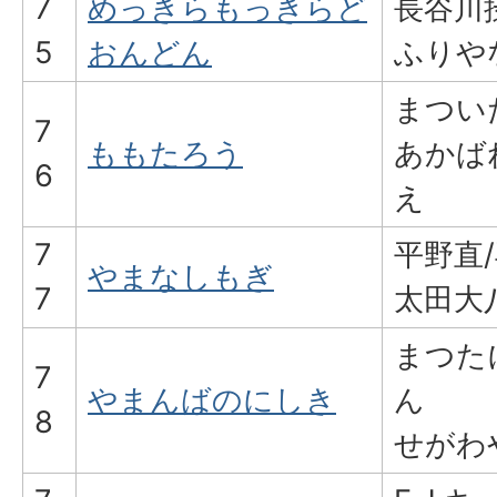
7
めっきらもっきらど
長谷川
5
おんどん
ふりや
まつい
7
ももたろう
あかば
6
え
7
平野直
やまなしもぎ
7
太田大
まつた
7
やまんばのにしき
ん
8
せがわ