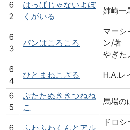
6
はっぱじゃないよぼ
姉崎一
2
くがいる
マーシ
6
パンはころころ
ン/著
3
やぎた
6
ひとまねこざる
H.A.
4
6
ぶたたぬききつねね
馬場の
5
こ
ドロシ
6
ふわふわくんとアル