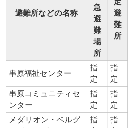
定
急
避難所などの名称
避
避
難
難
所
場
所
指
指
串原福祉センター
定
定
串原コミュニティセ
指
指
ンター
定
定
メダリオン・ベルグ
指
指