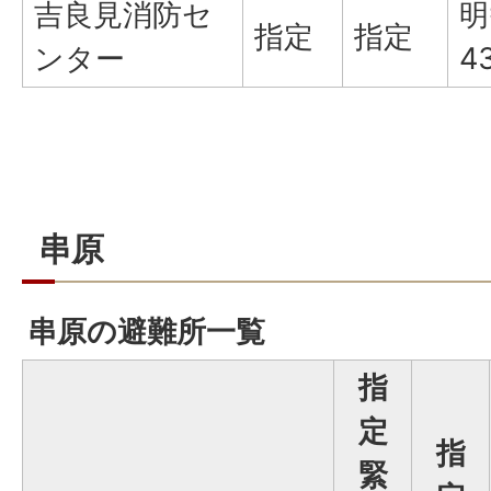
吉良見消防セ
明
指定
指定
ンター
4
串原
串原の避難所一覧
指
定
指
緊