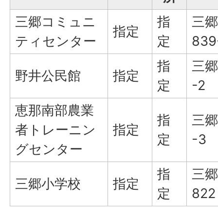
三郷コミュニ
指
三郷
指定
ティセンター
定
839
指
三郷
野井公民館
指定
定
-2
恵那南部農業
指
三郷
者トレーニン
指定
定
-3
グセンター
指
三郷
三郷小学校
指定
定
822