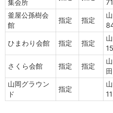
集会所
71
釜屋公孫樹会
山
指定
指定
館
8
山
ひまわり会館
指定
指定
1
山
さくら会館
指定
指定
田
山岡グラウン
山
指定
ド
11