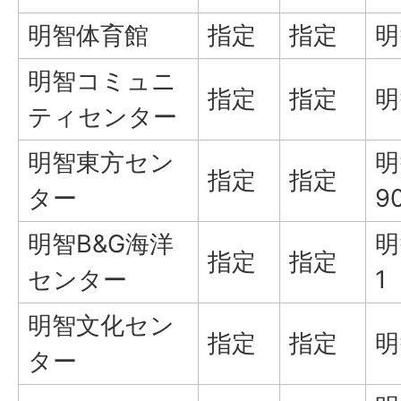
明智体育館
指定
指定
明
明智コミュニ
指定
指定
明
ティセンター
明智東方セン
明
指定
指定
ター
9
明智B&G海洋
明
指定
指定
センター
1
明智文化セン
指定
指定
明
ター