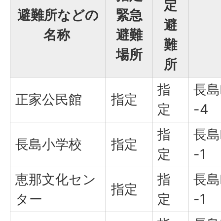
定
避難所などの
緊急
避
名称
避難
難
場所
所
指
長島
正家公民館
指定
定
-4
指
長島
長島小学校
指定
定
-1
恵那文化セン
指
長島
指定
ター
定
-1