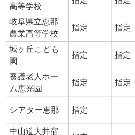
指定
指定
高等学校
岐阜県立恵那
指定
指定
農業高等学校
城ヶ丘こども
指定
指定
園
養護老人ホー
指定
指定
ム恵光園
シアター恵那
指定
中山道大井宿