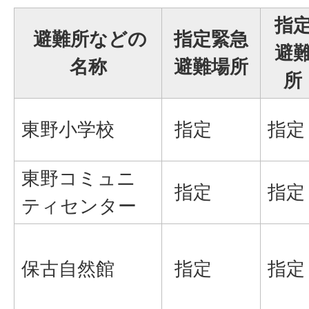
指
避難所などの
指定緊急
避
名称
避難場所
所
東野小学校
指定
指定
東野コミュニ
指定
指
ティセンター
保古自然館
指定
指