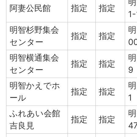
明
阿妻公民館
指定
指定
1-
明智杉野集会
明
指定
指定
センター
0
明智横通集会
明
指定
指定
センター
9
明智かえでホ
明
指定
指定
ール
1
ふれあい会館
明
指定
指定
吉良見
4