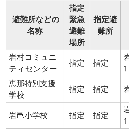
指定
避難所などの
緊急
指定避
名称
避難
難所
場所
岩村コミュニ
指定
指定
ティセンター
1
恵那特別支援
指定
指定
学校
岩邑小学校
指定
指定
1