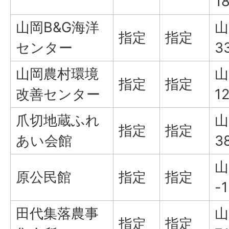
1
山岡B&G海洋
山
指定
指定
センター
3
山岡農村環境
山
指定
指定
改善センター
1
爪切地蔵ふれ
山
指定
指定
あい会館
3
山
原公民館
指定
指定
-1
田代集落農事
山
指定
指定