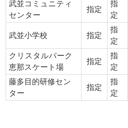
武並コミュニティ
指
指定
センター
定
指
武並小学校
指定
定
クリスタルパーク
指
指定
恵那スケート場
定
藤多目的研修セン
指
指定
ター
定