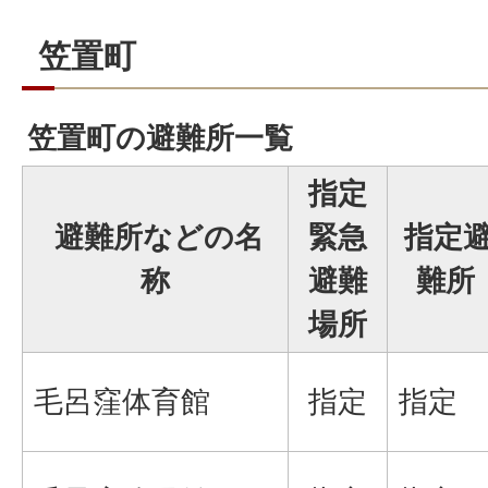
笠置町
笠置町の避難所一覧
指定
避難所などの名
緊急
指定
称
避難
難所
場所
毛呂窪体育館
指定
指定