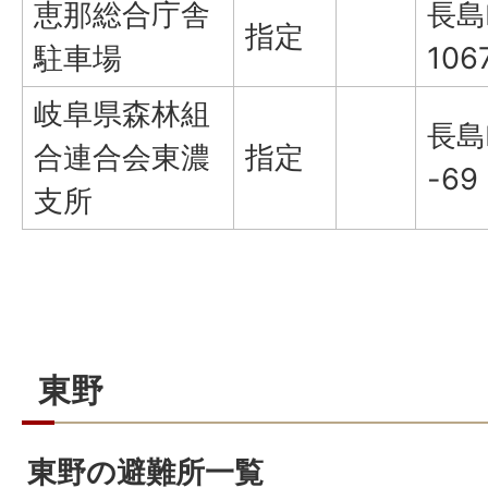
恵那総合庁舎
長島
指定
駐車場
106
岐阜県森林組
長島
合連合会東濃
指定
-69
支所
東野
東野の避難所一覧