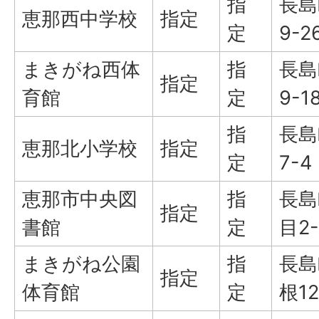
指
長島
恵那西中学校
指定
定
9-2
まきがね西体
指
長島
指定
育館
定
9-1
指
長島
恵那北小学校
指定
定
7-4
恵那市中央図
指
長島
指定
書館
定
目2-
まきがね公園
指
長島
指定
体育館
定
根12