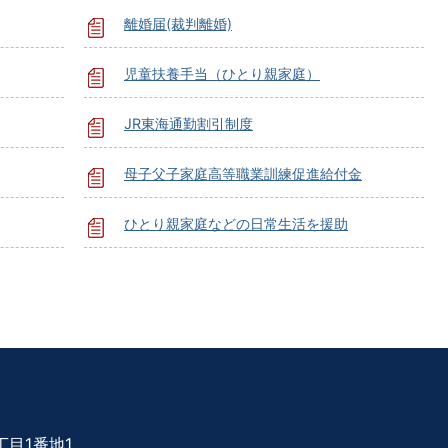
離婚届(裁判離婚)
児童扶養手当（ひとり親家庭）
JR東海通勤割引制度
母子父子家庭高等職業訓練促進給付金
ひとり親家庭などの日常生活を援助
目1番地1