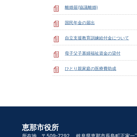
離婚届(協議離婚)
国民年金の届出
自立支援教育訓練給付金について
母子父子寡婦福祉資金の貸付
ひとり親家庭の医療費助成
恵那市役所
所在地 〒509-7292
岐阜県恵那市長島町正家一丁