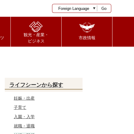
Go
観光・産業・
ツ
市政情報
ビジネス
ライフシーンから探す
妊娠・出産
子育て
入園・入学
就職・退職