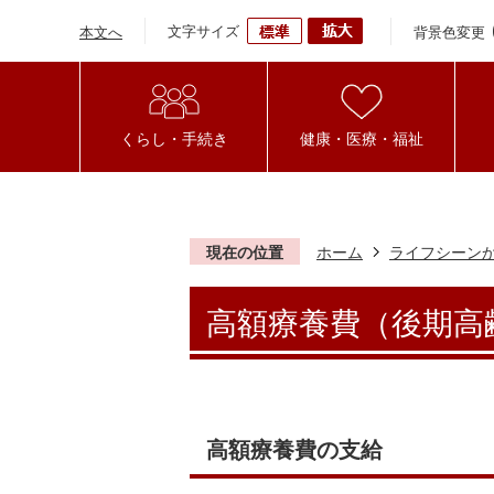
文字サイズ
背景色変更
本文へ
くらし・手続き
健康・医療・福祉
現在の位置
ホーム
ライフシーン
高額療養費（後期高
高額療養費の支給