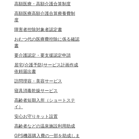
高額医療・高額介護合算制度
高額医療高額介護合算療養費制
度
障害者控除対象者認定書
おむつ代の医療費控除に係る確認
書
要介護認定・要支援認定申請
居宅(介護予防)サービス計画作成
依頼届出書
訪問理容・美容サービス
寝具消毒乾燥サービス
高齢者短期入所（ショートステ
イ）
安心お守りキット設置
高齢者などの温泉施設利用助成
GPS機器購入費の一部を助成しま