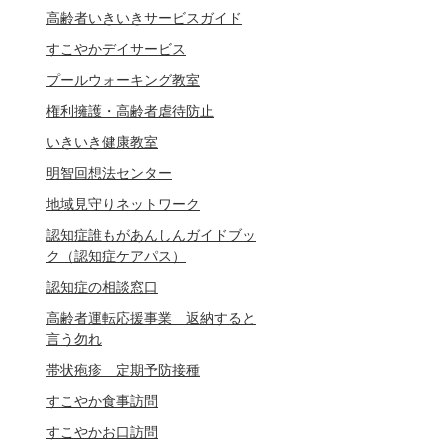
高齢者いきいきサービスガイド
すこやかデイサービス
プールウォーキング教室
権利擁護・高齢者虐待防止
いきいき健康教室
明智回想法センター
地域見守りネットワーク
認知症誰もがあんしんガイドブッ
ク（認知症ケアパス）
認知症の相談窓口
高齢者運転応援事業 返納すると
言う勿れ
帯状疱疹 定期予防接種
すこやか食事訪問
すこやかお口訪問