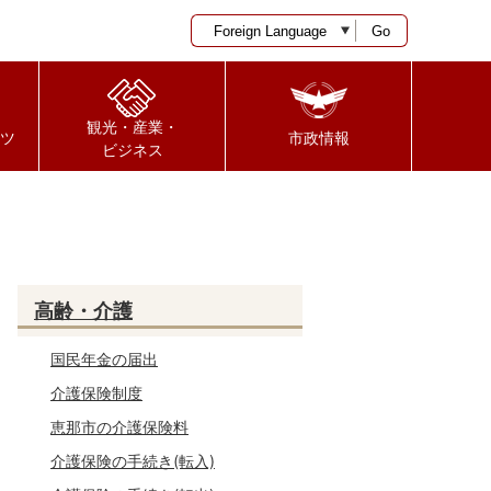
Go
観光・産業・
ツ
市政情報
ビジネス
高齢・介護
国民年金の届出
介護保険制度
恵那市の介護保険料
介護保険の手続き(転入)