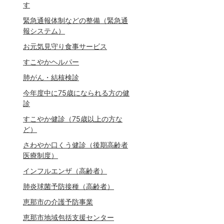
す
緊急通報体制などの整備（緊急通
報システム）
お元気見守り食事サービス
すこやかヘルパー
肺がん・結核検診
今年度中に75歳になられる方の健
診
すこやか健診（75歳以上の方な
ど）
さわやか口くう健診（後期高齢者
医療制度）
インフルエンザ（高齢者）
肺炎球菌予防接種（高齢者）
恵那市の介護予防事業
恵那市地域包括支援センター