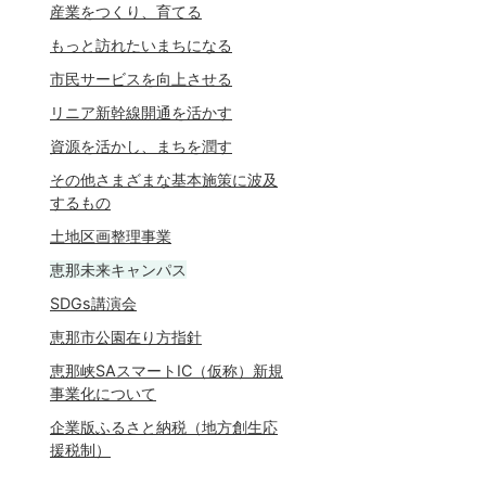
産業をつくり、育てる
もっと訪れたいまちになる
市民サービスを向上させる
リニア新幹線開通を活かす
資源を活かし、まちを潤す
その他さまざまな基本施策に波及
するもの
土地区画整理事業
恵那未来キャンパス
SDGs講演会
恵那市公園在り方指針
恵那峡SAスマートIC（仮称）新規
事業化について
企業版ふるさと納税（地方創生応
援税制）