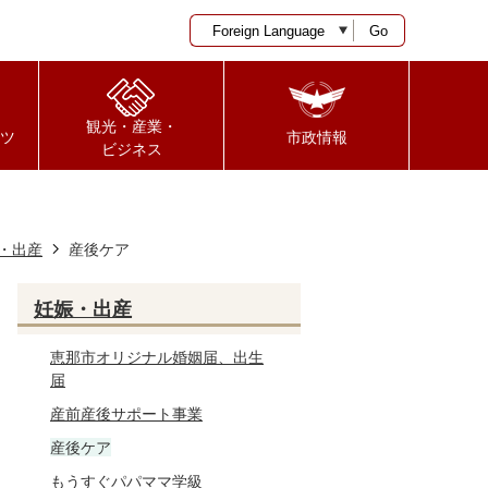
Go
観光・産業・
ツ
市政情報
ビジネス
・出産
産後ケア
妊娠・出産
恵那市オリジナル婚姻届、出生
届
産前産後サポート事業
産後ケア
もうすぐパパママ学級