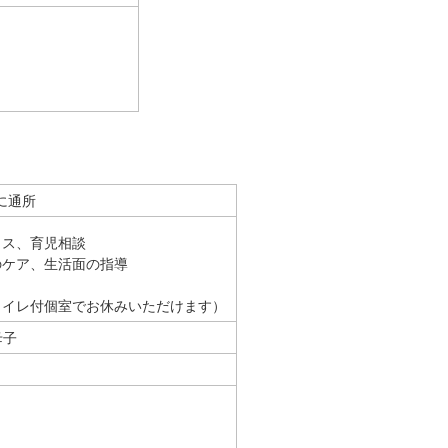
に通所
イス、育児相談
のケア、生活面の指導
トイレ付個室でお休みいただけます）
母子