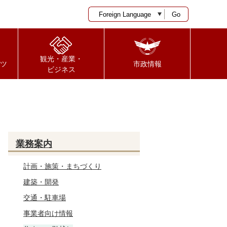
Go
観光・産業・
ツ
市政情報
ビジネス
業務案内
計画・施策・まちづくり
建築・開発
交通・駐車場
事業者向け情報