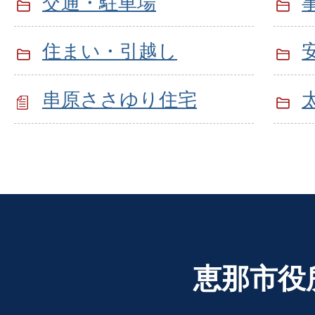
交通・駐車場
住まい・引越し
串原ささゆり住宅
恵那市役