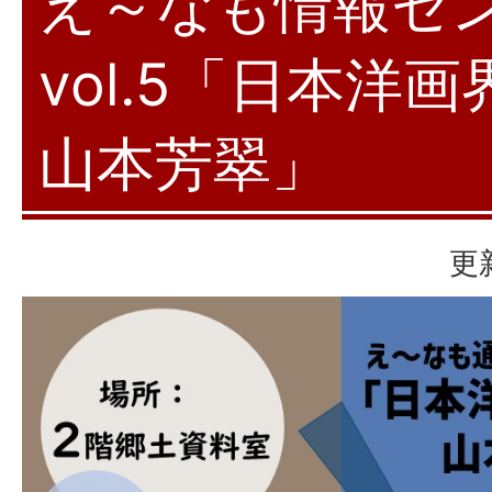
え～なも情報セ
vol.5「日本洋
山本芳翠」
更