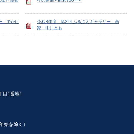
域で 認知
今の恵那～昭和100年～
ー でかけ
令和8年度 第2回 ふるさとギャラリー 画
家 中川とも
目1番地1
年始を除く）