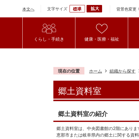
文字サイズ
背景色変更
本文へ
くらし・手続き
健康・医療・福祉
現在の位置
ホーム
組織から探す
郷土資料室
郷土資料室の紹介
郷土資料室は、中央図書館の2階にありま
恵那市または岐阜県内の郷土に関する資料