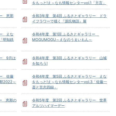
をもっと!え～なも情報センターvol.1「方言」
ー 恵那
令和3年度 第4回 ふるさとギャラリー ドラ
イフラワーで描く『源氏物語』展
ー えな
令和4年度 第1回 ふるさとギャラリー
2「明知鉄
MOGUMOGU～えなのうまいもん～
ー 9月は
令和4年度 第3回 ふるさとギャラリー 山城
を知ろう!
ー 佐藤
令和4年度 第5回 ふるさとギャラリー えな
那2022～
をもっと!え～なも情報センターvol.3「佐藤一
斎と言志四録」
ー 恵那の
令和5年度 第2回 ふるさとギャラリー 世界
アルツハイマーデー