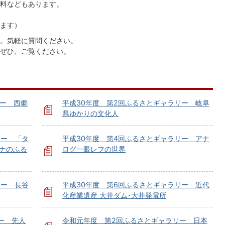
料などもあります。
ます）
。気軽に質問ください。
ぜひ、ご覧ください。
リー 西郷
平成30年度 第2回ふるさとギャラリー 岐阜
県ゆかりの文化人
リー 「タ
平成30年度 第4回ふるさとギャラリー アナ
ーナのふる
ログ一眼レフの世界
リー 長谷
平成30年度 第6回ふるさとギャラリー 近代
化産業遺産 大井ダム･大井発電所
ー 先人
令和元年度 第2回ふるさとギャラリー 日本