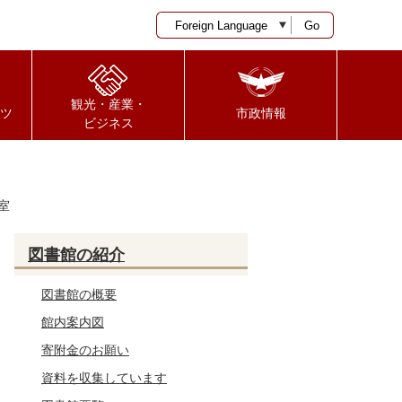
Go
観光・産業・
ツ
市政情報
ビジネス
室
図書館の紹介
図書館の概要
館内案内図
寄附金のお願い
資料を収集しています