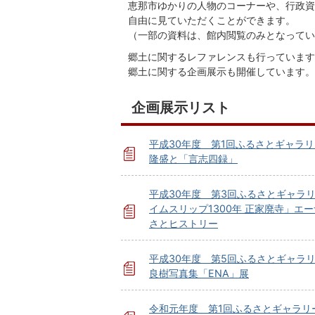
恵那市ゆかりの人物のコーナーや、行政資
自由に見ていただくことができます。
（一部の資料は、館内閲覧のみとなってい
郷土に関するレファレンスも行っています
郷土に関する企画展示も開催しています。
企画展示リスト
平成30年度 第1回ふるさとギャラ
隆盛と「言志四録」
平成30年度 第3回ふるさとギャラ
イムスリップ1300年 正家廃寺」エ
さとヒストリー
平成30年度 第5回ふるさとギャラ
良樹写真集「ENA」展
令和元年度 第1回ふるさとギャラリ