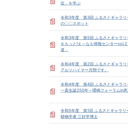
症」を学ぶ
令和3年度 第3回 ふるさとギャラリ
の〇〇スポット
令和3年度 第5回 ふるさとギャラリ
をもっと!え～なも情報センターvol.
道」
令和4年度 第2回 ふるさとギャラリ
アルツハイマー月間です。
令和4年度 第4回 ふるさとギャラリ
一斎生誕250年～嚶鳴フォーラムin恵
令和5年度 第1回 ふるさとギャラリ
植物学者 三好学博士