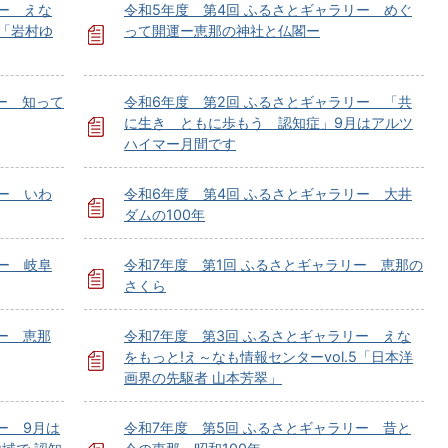
ー えな
令和5年度 第4回 ふるさとギャラリー めぐ
4「岩村ゆ
って開運ー恵那の神社と仏閣ー
ー 知って
令和6年度 第2回 ふるさとギャラリー 「共
に生き ともに歩もう 認知症」9月はアルツ
ハイマー月間です
ー いわ
令和6年度 第4回 ふるさとギャラリー 大井
ダムの100年
ー 岐阜
令和7年度 第1回 ふるさとギャラリー 恵那の
さくら
ー 恵那
令和7年度 第3回 ふるさとギャラリー えな
をもっと!え～なも情報センターvol.5「日本洋
画界の先駆者 山本芳翠」
ー 9月は
令和7年度 第5回 ふるさとギャラリー 昔と