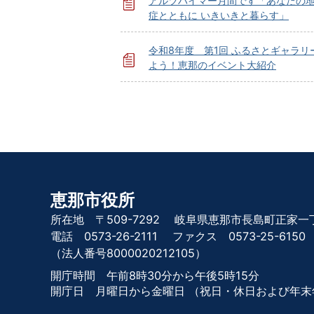
アルツハイマー月間です「あなたの地
症とともに いきいきと暮らす」
令和8年度 第1回 ふるさとギャラリ
よう！恵那のイベント大紹介
恵那市役所
所在地 〒509-7292
岐阜県恵那市長島町正家一丁
電話 0573-26-2111
ファクス 0573-25-6150
（法人番号8000020212105）
開庁時間 午前8時30分から午後5時15分
開庁日 月曜日から金曜日
（祝日・休日および年末