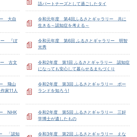
語パートナーズとして過ごしたタイ
ー 大自
令和元年度 第4回ふるさとギャラリー 共に
生きる～認知症を考える～
リー 『ぼ
令和元年度 第6回 ふるさとギャラリー 明智
光秀
リー 古文
令和2年度 第1回 ふるさとギャラリー 認知症
になっても安心して暮らせるまちづくり
ー 飛山
令和2年度 第3回 ふるさとギャラリー ポー
作家11人
ランドを知ろう!
ー NHK
令和2年度 第5回 ふるさとギャラリー 三好
学博士が遺したもの
ー 「認知
令和3年度 第2回 ふるさとギャラリー えな